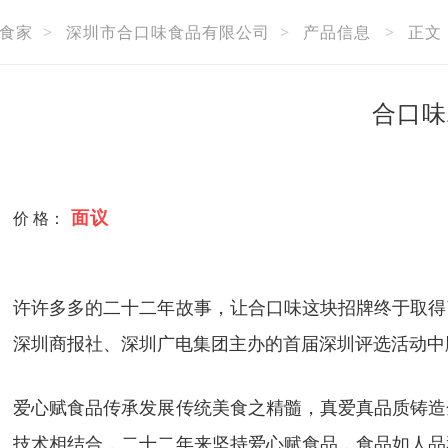
食家
>
深圳市合口味食品有限公司
>
产品信息
>
正文
合口味
面议
价 格：
许许多多的
二十二
年故事，让合口味这块招牌终于取得
深圳商报社、深圳广电集团主办的首届深圳评选活动中
爱心赋食品传承发展传统美食之精髓，真爱真品质铸造
技术相结合，
二十二
年来坚持爱心赋食品，食品如人品