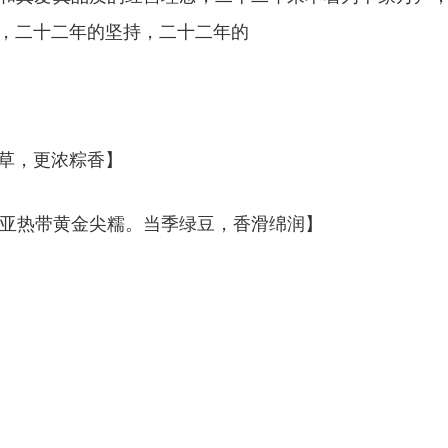
，
二十二
年的坚持，
二十二
年的
草，更浓粽香】
度亚热带黄金尖糯。当季绿豆，香滑绵润】