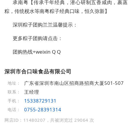
承南粤【传承千年经典，潜心研制五香咸肉，裹蒸
粽，传统枧水等南粤粽子经典口味，恒久弥新】
深圳粽子团购兰兰温馨提示：
更多粽子团购请点击：
团购热线+weixin Q Q
深圳市合口味食品有限公司
广东省深圳市南山区招商路招商大厦501-507
地址：
王经理
联系：
15338729131
手机：
0755-28391314
电话：
网店ID：11480207，共被浏览过 29064 次