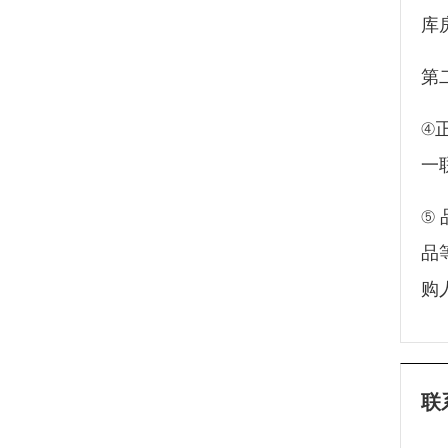
库
第
④
一
⑤
品
购
联