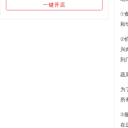
一键开店
①
和
②
兴
到
蔬
为
所
③
在