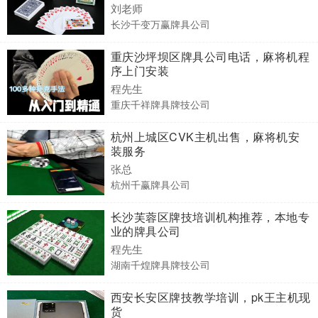
刘老师
长沙千变万赢牌具公司
重庆沙坪坝区牌具公司电话，麻将机程
序上门安装
程先生
重庆千祥牌具牌技公司
杭州上城区CVK主机出售，麻将机安
装服务
张总
杭州千赢牌具公司
长沙芙蓉区牌技培训机构推荐，本地专
业的牌具公司
程先生
湖南千煌牌具牌技公司
西安长安区牌技教学培训，pk王主机现
货