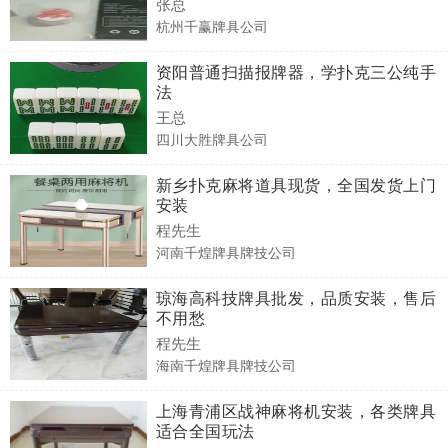
张总
杭州千赢牌具公司
资阳普通扫描报牌器，学扑克三公纯手
法
王总
四川大胜牌具公司
新乡扑克麻将道具现货，全国发货上门
安装
程先生
河南千煌牌具牌技公司
琼海高科技牌具批发，品质安装，售后
不用愁
程先生
海南千煌牌具牌技公司
上海青浦区战神麻将机安装，各类牌具
适合全国玩法