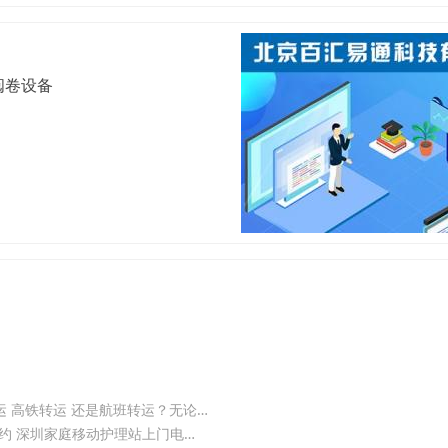
阅卷设备
北京宣武医院肾病内科患者出院回外地交通工具推荐：跨省救护车转运 高铁转运 还是航班转运？无论哪种均有医护人员全程陪同
深圳市宝安区新桥万菱移动护理站护士上门压疮/褥疮专业处理电话预约 深圳家庭移动护理站上门电话 •深圳市宝安区专业医护人员上门服务预约电话