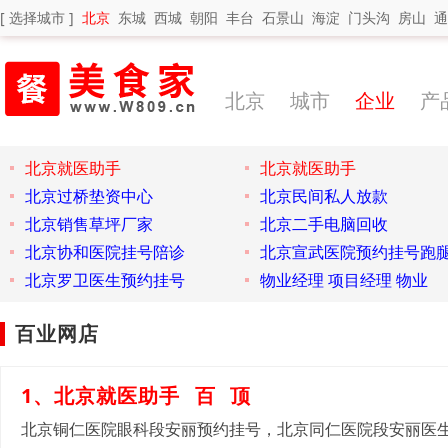
[ 选择城市 ]
北京
东城
西城
朝阳
丰台
石景山
海淀
门头沟
房山
通
北京
城市
企业
产
北京就医助手
北京就医助手
北京过桥垫资中心
北京民间私人放款
北京销售草坪厂家
北京二手电脑回收
北京协和医院挂号陪诊
北京宣武医院预约挂号跑
北京罗卫医生预约挂号
物业经理 项目经理 物业
百业网店
1、北京就医助手
百
顶
北京铜仁医院眼科段安丽预约挂号，北京同仁医院段安丽医