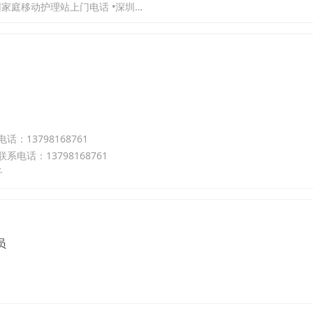
深圳市宝安区新桥万菱移动护理站护士上造口/造瘘维护电话预约 深圳家庭移动护理站上门电话 •深圳市宝安区专业医护人员上门服务预约电话
13798168761
话：13798168761
子
员