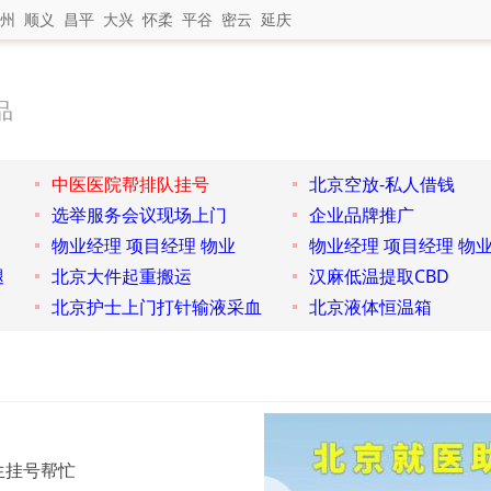
州
顺义
昌平
大兴
怀柔
平谷
密云
延庆
品
中医医院帮排队挂号
北京空放-私人借钱
选举服务会议现场上门
企业品牌推广
物业经理 项目经理 物业
物业经理 项目经理 物
腿
北京大件起重搬运
汉麻低温提取CBD
北京护士上门打针输液采血
北京液体恒温箱
生挂号帮忙