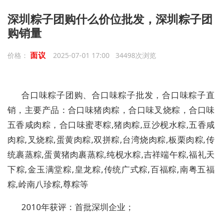
深圳粽子团购什么价位批发，深圳粽子团
购销量
面议
价格：
2025-07-01 17:00 34498次浏览
合口味粽子团购、合口味粽子批发，合口味粽子直
销，主要
产品：
合口味猪肉粽，合口味叉烧粽，合口味
五香咸肉粽，合口味蜜枣粽,猪肉粽,豆沙枧水粽,五香咸
肉粽,叉烧粽,蛋黄肉粽,双拼粽,台湾烧肉粽,板栗肉粽,传
统裹蒸粽,蛋黄猪肉裹蒸粽,纯枧水粽,吉祥端午粽,福礼天
下粽,金玉满堂粽,皇龙粽,传统广式粽,百福粽,南粤五福
粽,岭南八珍粽,
尊
粽等
2010年获评：首批深圳企业；