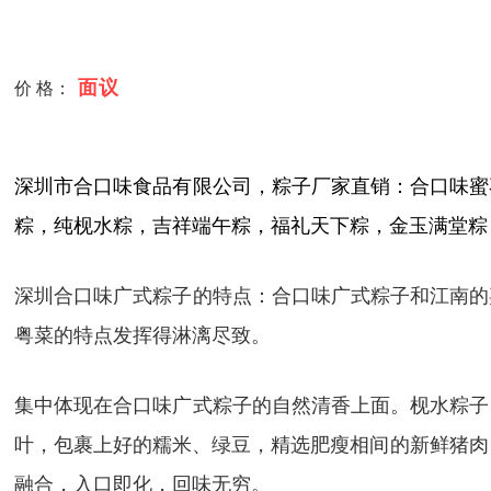
面议
价 格：
深圳市合口味食品有限公司，粽子厂家直销：合口味蜜
粽，纯枧水粽，吉祥端午粽，福礼天下粽，金玉满堂粽
深圳合口味广式粽子的特点：合口味广式粽子和江南的
粤菜的特点发挥得淋漓尽致。
集中体现在合口味广式粽子的自然清香上面。枧水粽子
叶，包裹上好的糯米、绿豆，精选肥瘦相间的新鲜猪肉
融合，入口即化，回味无穷。