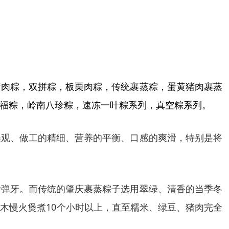
黄肉粽，双拼粽，板栗肉粽，传统裹蒸粽，蛋黄猪肉裹蒸
福粽，岭南八珍粽，速冻一叶粽系列，真空粽系列。
美观、做工的精细、营养的平衡、口感的爽滑，特别是将
滑弹牙。而传统的肇庆裹蒸粽子选用翠绿、清香的当季冬
木慢火煲煮10个小时以上，直至糯米、绿豆、猪肉完全