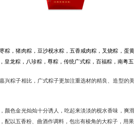
枣粽，猪肉粽，豆沙枧水粽，五香咸肉粽，叉烧粽，蛋
，皇龙粽，
八珍粽，尊粽，
传统广式粽，百福粽，南粤五
嘉兴粽子相比，广式粽子更加注重选材的精良、造型的
，颜色金光灿灿十分诱人，吃起来淡淡的枧水香味，爽
，配以五香粉、曲酒作调料，包出有棱角的大粽子，用果