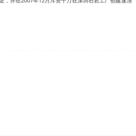
系认证，并在2007年12月斥资千万在深圳石岩工厂创建速冻