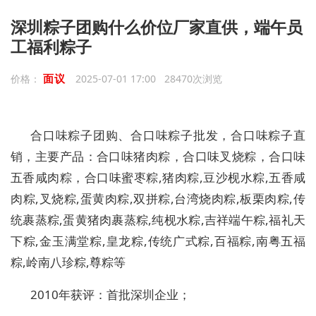
深圳粽子团购什么价位厂家直供，端午员
工福利粽子
面议
价格：
2025-07-01 17:00 28470次浏览
合口味粽子团购、合口味粽子批发，合口味粽子直
销，主要
产品：
合口味猪肉粽，合口味叉烧粽，合口味
五香咸肉粽，合口味蜜枣粽,猪肉粽,豆沙枧水粽,五香咸
肉粽,叉烧粽,蛋黄肉粽,双拼粽,台湾烧肉粽,板栗肉粽,传
统裹蒸粽,蛋黄猪肉裹蒸粽,纯枧水粽,吉祥端午粽,福礼天
下粽,金玉满堂粽,皇龙粽,传统广式粽,百福粽,南粤五福
粽,岭南八珍粽,
尊
粽等
2010年获评：首批深圳企业；