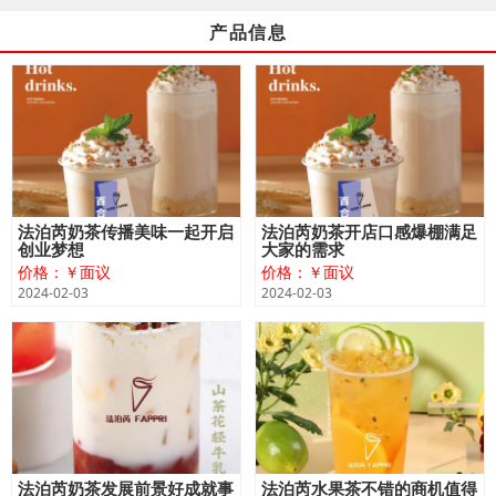
产品信息
法泊芮奶茶传播美味一起开启
法泊芮奶茶开店口感爆棚满足
创业梦想
大家的需求
价格：￥面议
价格：￥面议
2024-02-03
2024-02-03
法泊芮奶茶发展前景好成就事
法泊芮水果茶不错的商机值得