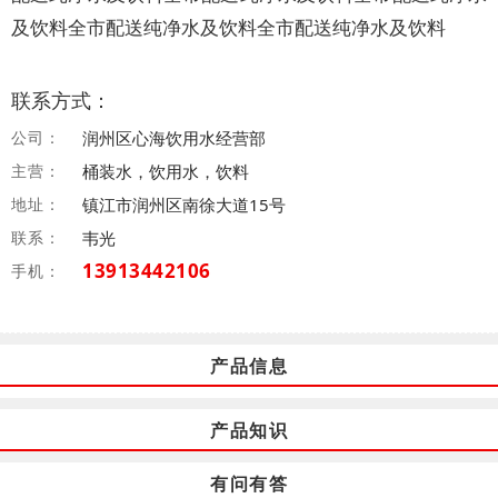
及饮料全市配送纯净水及饮料全市配送纯净水及饮料
联系方式：
公司：
润州区心海饮用水经营部
主营：
桶装水，饮用水，饮料
地址：
镇江市润州区南徐大道15号
联系：
韦光
13913442106
手机：
产品信息
产品知识
有问有答