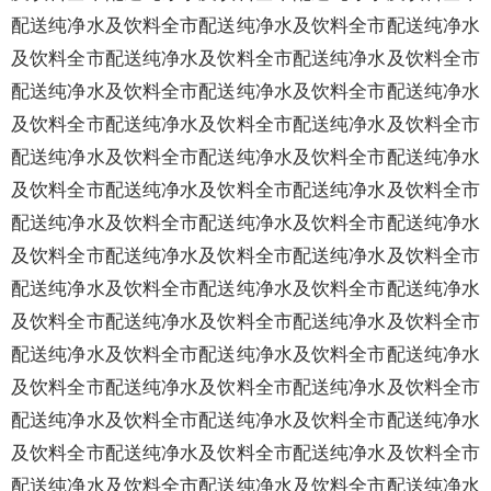
配送纯净水及饮料全市配送纯净水及饮料全市配送纯净水
及饮料全市配送纯净水及饮料全市配送纯净水及饮料全市
配送纯净水及饮料全市配送纯净水及饮料全市配送纯净水
及饮料全市配送纯净水及饮料全市配送纯净水及饮料全市
配送纯净水及饮料全市配送纯净水及饮料全市配送纯净水
及饮料全市配送纯净水及饮料全市配送纯净水及饮料全市
配送纯净水及饮料全市配送纯净水及饮料全市配送纯净水
及饮料全市配送纯净水及饮料全市配送纯净水及饮料全市
配送纯净水及饮料全市配送纯净水及饮料全市配送纯净水
及饮料全市配送纯净水及饮料全市配送纯净水及饮料全市
配送纯净水及饮料全市配送纯净水及饮料全市配送纯净水
及饮料全市配送纯净水及饮料全市配送纯净水及饮料全市
配送纯净水及饮料全市配送纯净水及饮料全市配送纯净水
及饮料全市配送纯净水及饮料全市配送纯净水及饮料全市
配送纯净水及饮料全市配送纯净水及饮料全市配送纯净水