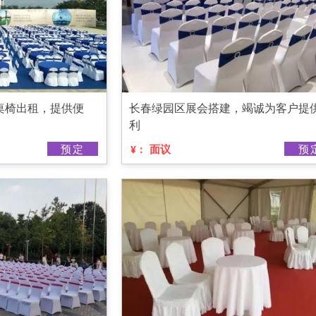
桌椅出租，提供便
长春绿园区展会搭建，竭诚为客户提
利
预定
面议
预
¥：