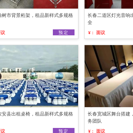
榆树市背景桁架，租品新样式多规格
长春二道区灯光音响
全
面议
预定
面议
¥：
农安县出租桌椅，租品新样式多规格
长春宽城区舞台搭建
务团队
面议
预定
面议
¥：