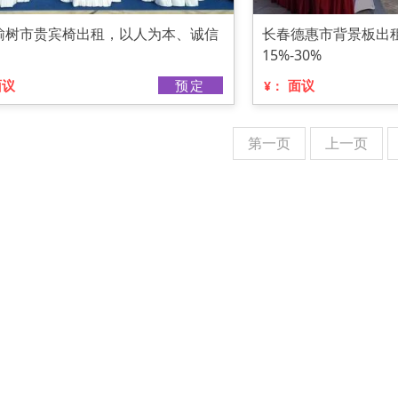
榆树市贵宾椅出租，以人为本、诚信
长春德惠市背景板出
15%-30%
面议
预定
面议
¥：
第一页
上一页