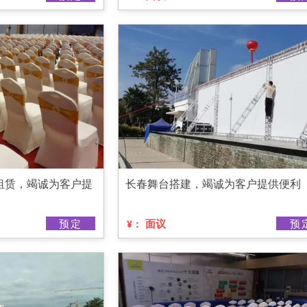
租赁，竭诚为客户提
长春舞台搭建，竭诚为客户提供便利
预定
面议
预
¥：