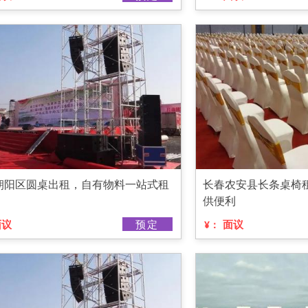
朝阳区圆桌出租，自有物料一站式租
长春农安县长条桌椅
供便利
面议
预定
面议
¥：