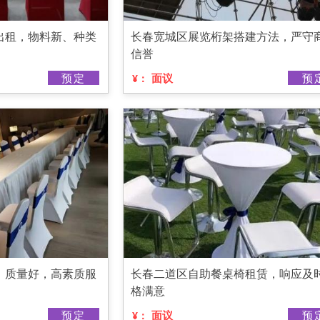
出租，物料新、种类
长春宽城区展览桁架搭建方法，严守
信誉
预定
面议
预
¥：
，质量好，高素质服
长春二道区自助餐桌椅租赁，响应及
格满意
预定
面议
预
¥：